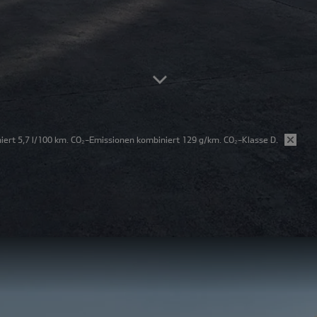
iert 5,7 l/100 km. CO₂-Emissionen kombiniert 129 g/km. CO₂-Klasse D.