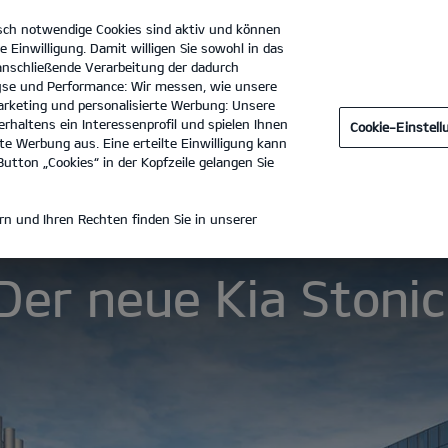
sch notwendige Cookies sind aktiv und können
e Einwilligung. Damit willigen Sie sowohl in das
 anschließende Verarbeitung der dadurch
se und Performance: Wir messen, wie unsere
Autohaus Tosch OHG
Tel. :
03544 - 555920
rketing und personalisierte Werbung: Unsere
rhaltens ein Interessenprofil und spielen Ihnen
Cookie-Einstel
aten
e Werbung aus. Eine erteilte Einwilligung kann
utton „Cookies“ in der Kopfzeile gelangen Sie
E KIA STONIC
n und Ihren Rechten finden Sie in unserer
Der neue Kia Stonic
Geh deinen eigenen Weg.