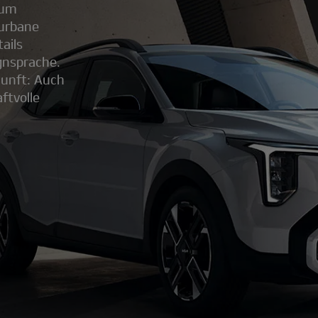
dum
 urbane
ails
gnsprache.
kunft: Auch
ftvolle