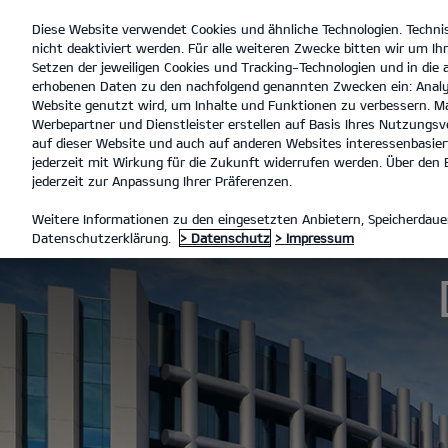
Diese Website verwendet Cookies und ähnliche Technologien. Techni
open
nicht deaktiviert werden. Für alle weiteren Zwecke bitten wir um Ihr
menu
Setzen der jeweiligen Cookies und Tracking-Technologien und in die
erhobenen Daten zu den nachfolgend genannten Zwecken ein: Analy
Website genutzt wird, um Inhalte und Funktionen zu verbessern. Ma
Werbepartner und Dienstleister erstellen auf Basis Ihres Nutzungsve
Der neue Kia Stonic
Entdecken
Technische D
auf dieser Website und auch auf anderen Websites interessenbasiert
jederzeit mit Wirkung für die Zukunft widerrufen werden. Über den B
jederzeit zur Anpassung Ihrer Präferenzen.
MODELLE
STONIC
DER NEU
Weitere Informationen zu den eingesetzten Anbietern, Speicherdauer
Datenschutzerklärung.
> Datenschutz
> Impressum